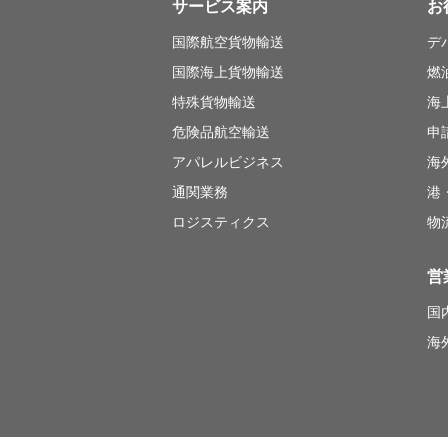
サービス案内
お
国際航空貨物輸送
デ
国際海上貨物輸送
燃
特殊貨物輸送
海
危険品航空輸送
申
アパレルビジネス
海
通関業務
港
ロジスティクス
物
営
国
海