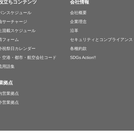
役立ちコンテンツ
会社情報
バンスケジュール
会社概要
油サーチャージ
企業理念
上混載スケジュール
沿革
請フォーム
セキュリティとコンプライアンス
外祝祭日カレンダー
各種約款
・空港・都市・航空会社コード
SDGs Action!!
流用語集
業拠点
内営業拠点
外営業拠点