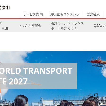
サービス案内
お役立ちコンテンツ
営業拠点
プ
澁澤ワールドトランス
ママさん座談会
Q&A /
）制度
ポートを知ろう！
ORLD TRANSPORT
E 2027